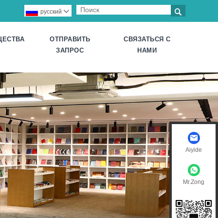

русский

ЩЕСТВА
ОТПРАВИТЬ
СВЯЗАТЬСЯ С
ЗАПРОС
НАМИ
Aiyide
Mr.Zong