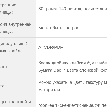
тренние
80 грамм, 140 листов, возможен 
аницы:
сия внутренней
Может быть настроен
аницы:
дивидуальный
AI/CDR/PDF
мат файла:
белая двойная клейкая бумага/б
ага:
бумага Daolin цвета слоновой кос
можно указать, а цвет / текстуру 
та:
материала.
цесс настройки
горячее тиснение/тиснение/УФ-печ