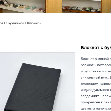
от С Бумажной Обложкой
Блокнот с б
Блокнот в мягкой 
блокнот изготовл
искусственной кож
уникальный вкус.
тиснением, влияю
индивидуального 
сердечника напеча
прикреплен к лент
цветным напечата