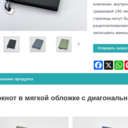
компании, внутре
граммовой 140 ли
страницы могут б
рационализирован
записывать важны
Отправить запрос
Facebook
X
Wh
исание продукта
кнот в мягкой обложке с диагонал