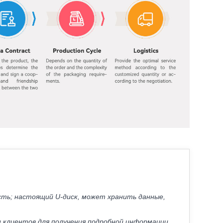
сть; настоящий U-диск, может хранить данные,
и клиентов для получения подробной информации