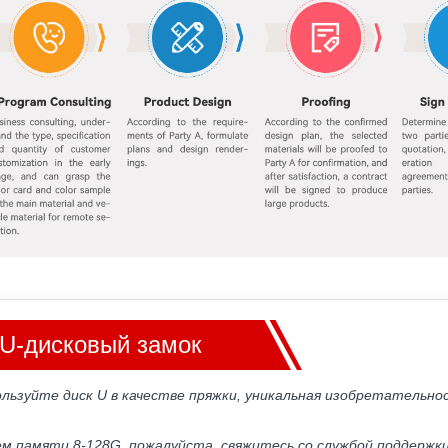
U-дисковый замок
льзуйте диск U в качестве пряжки, уникальная изобретательно
м памяти 8-128G, пожалуйста, свяжитесь со службой поддержк