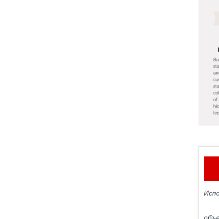
Испо
объе