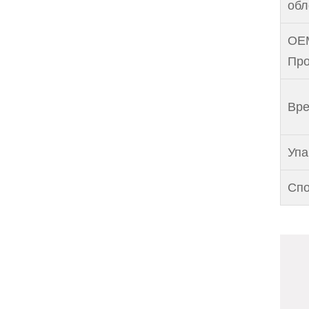
обл
OE
Про
Вре
Упа
Спо