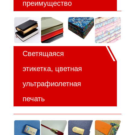
преимущество
Светящаяся
этикетка, цветная
ультрафиолетная
печать