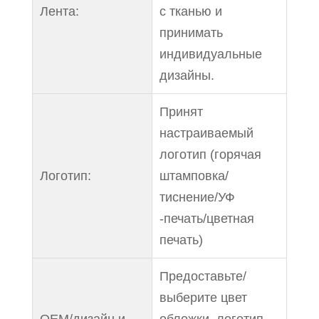
Лента:
с тканью и
принимать
индивидуальные
дизайны.
Принят
настраиваемый
логотип (горячая
Логотип:
штамповка/
тиснение/УФ
-печать/цветная
печать)
Предоставьте/
выберите цвет
OEM/дизайн и
обложки, логотип,