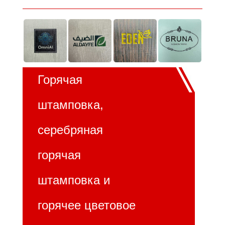
Горячая
штамповка,
серебряная
горячая
штамповка и
горячее цветовое