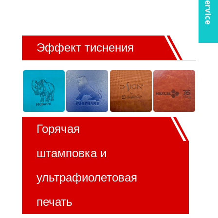
Эффект тиснения
Горячая
штамповка и
ультрафиолетовая
печать