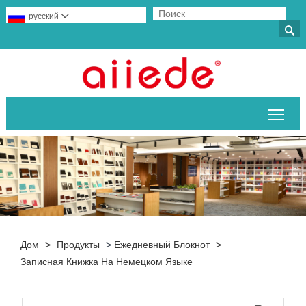
русский


Пер
Дом
>
Продукты
>
Ежедневный Блокнот
>
Записная Книжка На Немецком Языке