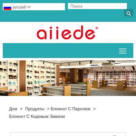
русский


Пер
Дом
>
Продукты
>
Блокнот С Паролем
>
Блокнот С Кодовым Замком